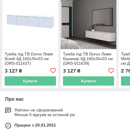
Тумба під ТВ Doros Левія
Тумба під ТВ Doros Левія
Тум
Білий 4Д 160х35х33 см
Кашемір 4Д 160х35х33 см
Мебл
(DRS-011637)
(DRS-011639)
см Д
3 127
3 127
2 7
₴
₴
Купити
Купити
Про нас
Рейтинг не сформований
Менше 5 відгуків за останній рік
Працює з 20.01.2021