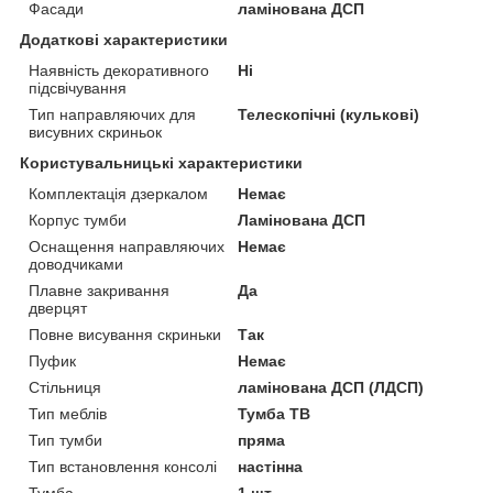
Фасади
ламінована ДСП
Додаткові характеристики
Наявність декоративного
Ні
підсвічування
Тип направляючих для
Телескопічні (кулькові)
висувних скриньок
Користувальницькі характеристики
Комплектація дзеркалом
Немає
Корпус тумби
Ламінована ДСП
Оснащення направляючих
Немає
доводчиками
Плавне закривання
Да
дверцят
Повне висування скриньки
Так
Пуфик
Немає
Стільниця
ламінована ДСП (ЛДСП)
Тип меблів
Тумба ТВ
Тип тумби
пряма
Тип встановлення консолі
настінна
Тумба
1 шт