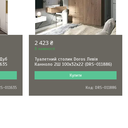
2 423 ₴
В наявності
 Дуб
Туалетний столик Doros Левія
1635
Канноло 2Ш 100х32х22 (DRS-011886)
Купити
RS-011635
DRS-011886