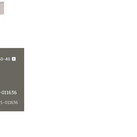
50-40
-011636
S-011636