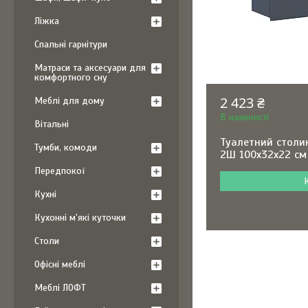
Ліжка
Спальні гарнітури
Матраси та аксесуари для
комфортного сну
2 423 ₴
Меблі для дому
В наявності
Вітальні
Туалетний столик
Тумби, комоди
2Ш 100х32х22 см
Передпокої
Кухні
Кухонні м'які куточки
Столи
Офісні меблі
Меблі ЛОФТ