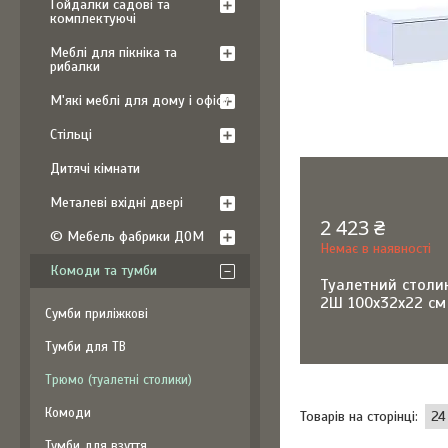
Гойдалки садові та
комплектуючі
Меблі для пікніка та
рибалки
М'які меблі для дому і офісу
Стільці
Дитячі кімнати
Металеві вхідні двері
2 423 ₴
© Мебель фабрики ДОМ
Немає в наявності
Комоди та тумби
Туалетний столик
2Ш 100х32х22 см
Сумби приліжкові
Tумби для ТВ
Tрюмо (туалетні столики)
Комоди
Тумби для взуття