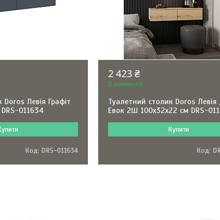
2 423 ₴
В наявності
 Doros Левія Графіт
Туалетний столик Doros Левія
 DRS-011634
Евок 2Ш 100х32х22 см DRS-01
Купити
Купити
DRS-011634
D