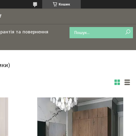
Кошик
!
арантія та повернення
ики)