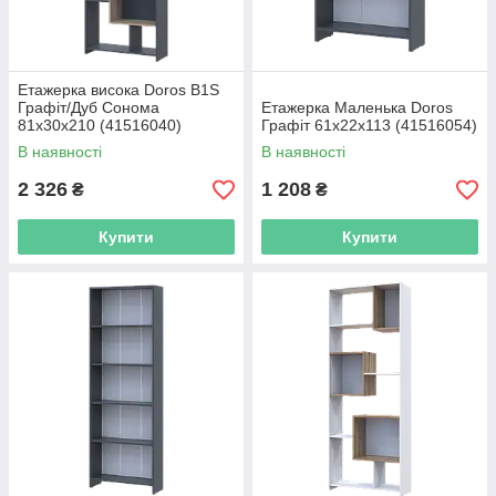
Етажерка висока Doros B1S
Графіт/Дуб Сонома
Етажерка Маленька Doros
81х30х210 (41516040)
Графіт 61х22х113 (41516054)
В наявності
В наявності
2 326
1 208
₴
₴
Купити
Купити