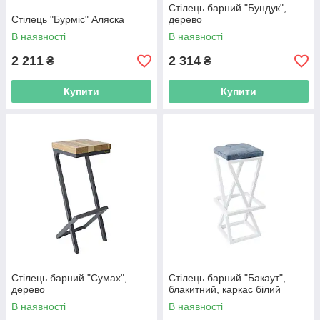
Стілець барний "Бундук",
Стілець "Бурміс" Аляска
дерево
В наявності
В наявності
2 211
2 314
₴
₴
Купити
Купити
Стілець барний "Сумах",
Стілець барний "Бакаут",
дерево
блакитний, каркас білий
В наявності
В наявності