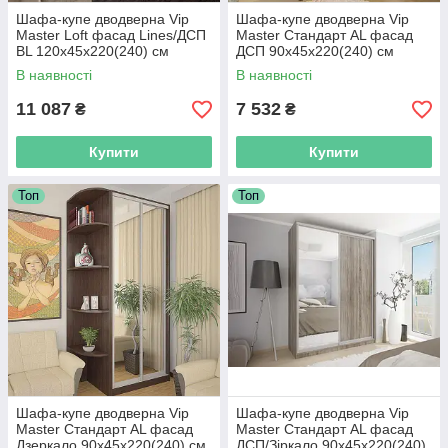
Шафа-купе дводверна Vip
Шафа-купе дводверна Vip
Master Loft фасад Lines/ДСП
Master Стандарт AL фасад
BL 120х45х220(240) см
ДСП 90х45х220(240) см
В наявності
В наявності
11 087
7 532
₴
₴
Купити
Купити
Топ
Топ
Шафа-купе дводверна Vip
Шафа-купе дводверна Vip
Master Стандарт AL фасад
Master Стандарт AL фасад
Дзеркало 90х45х220(240) см
ДСП/Зіркало 90х45х220(240)