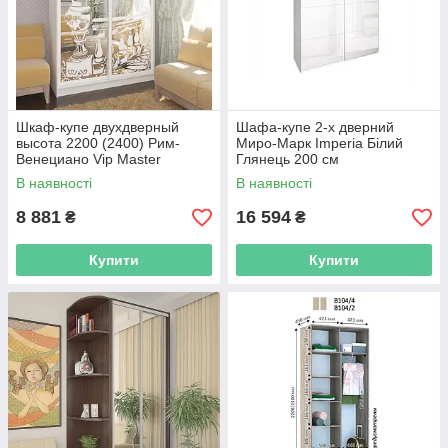
Шкаф-купе двухдверный
Шафа-купе 2-х дверний
высота 2200 (2400) Рим-
Миро-Марк Imperia Білий
Венециано Vip Master
Глянець 200 см
В наявності
В наявності
8 881
16 594
₴
₴
Купити
Купити