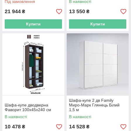
Під замовлення
В наявності
21 944
13 550
₴
₴
Купити
Купити
Шафа-купе 2 дв Family
Шафа-купе дводверна
Миро-Марк Глянець Білий
Фаворит 100х45х240 см
1,5 м
В наявності
В наявності
10 478
14 528
₴
₴