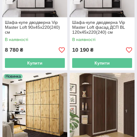
Шафа-купе дводверна Vip
Шафа-купе дводверна Vip
Master Loft 90х45х220(240)
Master Loft фасад ДСП BL
см
120х45х220(240) см
В наявності
В наявності
8 780
10 190
₴
₴
Купити
Купити
Новинка