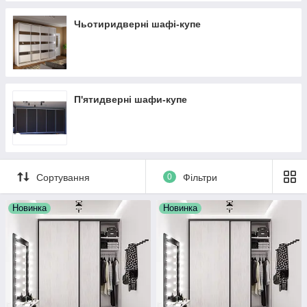
Чьотиридверні шафі-купе
П'ятидверні шафи-купе
Сортування
0
Фільтри
Новинка
Новинка