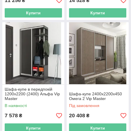
11 256
14 528
₴
₴
Купити
Купити
Шафа-купе в передпокій
1200х2200 (2400) Альфа Vip
Шафа-купе 2400х2200х450
Master
Омега 2 Vip Master
В наявності
Під замовлення
7 578
20 408
₴
₴
Купити
Купити