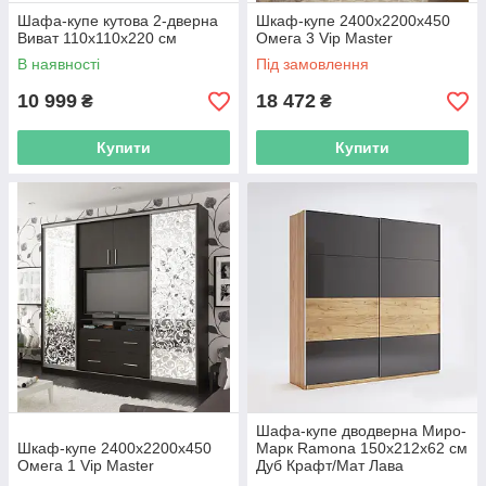
Шафа-купе кутова 2-дверна
Шкаф-купе 2400х2200х450
Виват 110х110х220 см
Омега 3 Vip Master
В наявності
Під замовлення
10 999
18 472
₴
₴
Купити
Купити
Шафа-купе дводверна Миро-
Шкаф-купе 2400х2200х450
Марк Ramona 150х212х62 см
Омега 1 Vip Master
Дуб Крафт/Мат Лава