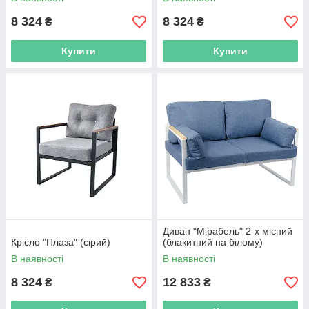
8 324
8 324
₴
₴
Купити
Купити
Диван "Мірабель" 2-х місний
Крісло "Плаза" (сірий)
(блакитний на білому)
В наявності
В наявності
8 324
12 833
₴
₴