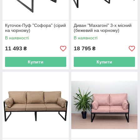
Куточок-Пуф "Софора" (сірий
Диван "Махагоні" 3-х місний
на чорному)
(бежевий на чорному)
В наявності
В наявності
11 493
18 795
₴
₴
Купити
Купити