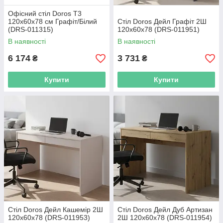
Офісний стіл Doros Т3
120х60х78 см Графіт/Білий
Стіл Doros Дейл Графіт 2Ш
(DRS-011315)
120х60х78 (DRS-011951)
В наявності
В наявності
6 174
3 731
₴
₴
Купити
Купити
Стіл Doros Дейл Кашемір 2Ш
Стіл Doros Дейл Дуб Артизан
120х60х78 (DRS-011953)
2Ш 120х60х78 (DRS-011954)