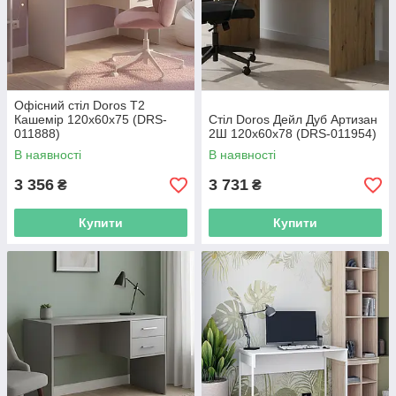
Офісний стіл Doros Т2
Кашемір 120х60х75 (DRS-
Стіл Doros Дейл Дуб Артизан
011888)
2Ш 120х60х78 (DRS-011954)
В наявності
В наявності
3 356
3 731
₴
₴
Купити
Купити