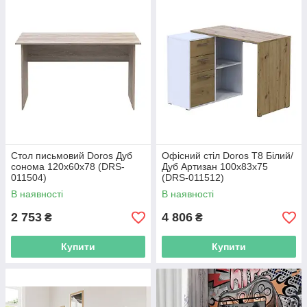
Стол письмовий Doros Дуб
Офісний стіл Doros T8 Білий/
сонома 120х60х78 (DRS-
Дуб Артизан 100х83х75
011504)
(DRS-011512)
В наявності
В наявності
2 753
4 806
₴
₴
Купити
Купити