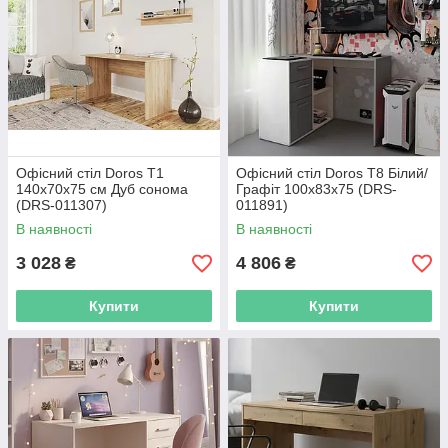
Офісний стіл Doros Т1
Офісний стіл Doros T8 Білий/
140х70х75 см Дуб cонома
Графіт 100х83х75 (DRS-
(DRS-011307)
011891)
В наявності
В наявності
3 028
4 806
₴
₴
Купити
Купити