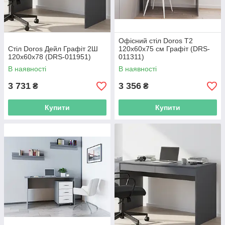
Офісний стіл Doros Т2
Стіл Doros Дейл Графіт 2Ш
120х60х75 см Графіт (DRS-
120х60х78 (DRS-011951)
011311)
В наявності
В наявності
3 731
3 356
₴
₴
Купити
Купити