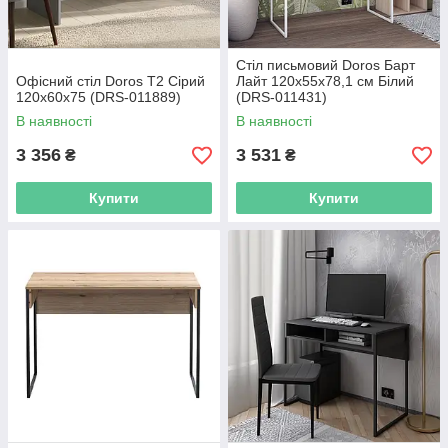
Стіл письмовий Doros Барт
Офісний стіл Doros Т2 Сірий
Лайт 120х55х78,1 см Білий
120х60х75 (DRS-011889)
(DRS-011431)
В наявності
В наявності
3 356
3 531
₴
₴
Купити
Купити