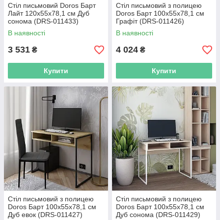
Стіл письмовий Doros Барт
Стіл письмовий з полицею
Лайт 120х55х78,1 см Дуб
Doros Барт 100х55х78,1 см
сонома (DRS-011433)
Графіт (DRS-011426)
В наявності
В наявності
3 531
4 024
₴
₴
Купити
Купити
Стіл письмовий з полицею
Стіл письмовий з полицею
Doros Барт 100х55х78,1 см
Doros Барт 100х55х78,1 см
Дуб евок (DRS-011427)
Дуб сонома (DRS-011429)