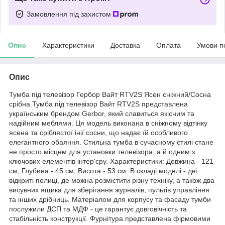
Замовлення під захистом
Опис
Характеристики
Доставка
Оплата
Умови п
Опис
Тумба під телевізор Гербор Вайт RTV2S Ясен сніжний/Сосна
срібна Тумба під телевізор Вайт RTV2S представлена
українським брендом Gerbor, який славиться якісним та
надійним меблями. Ця модель виконана в сніжному відтінку
ясена та сріблястої інії сосни, що надає їй особливого
елегантного обаяння. Стильна тумба в сучасному стилі стане
не просто місцем для установки телевізора, а й одним з
ключових елементів інтер'єру. Характеристики: Довжина - 121
см; Глубина - 45 см; Висота - 53 см. В складі моделі - дві
відкриті полиці, де можна розмістити різну техніку, а також два
висувних ящика для зберігання журналів, пультів управління
та інших дрібниць. Матеріалом для корпусу та фасаду тумби
послужили ДСП та МДФ - це гарантує довговічність та
стабільність конструкції. Фурнітура представлена фірмовими