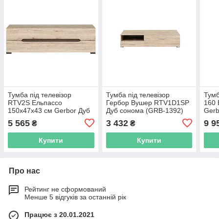
Тумба під телевізор
Тумба під телевізор
Тумб
RTV2S Ельпассо
Гербор Вушер RTV1D1SP
160 
150х47х43 см Gerbor Дуб
Дуб сонома (GRB-1392)
Gerb
Сан-Ремо
Сосн
5 565
3 432
9 9
₴
₴
Купити
Купити
Про нас
Рейтинг не сформований
Менше 5 відгуків за останній рік
Працює з 20.01.2021