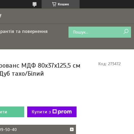
Кошик
!
арантія та повернення
рованс МДФ 80х37х125,5 см
Код:
273472
Дуб тахо/Білий
ити
Купити з
209-50-40