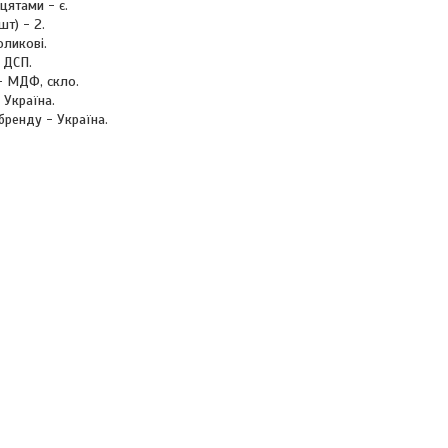
цятами - є.
шт) - 2.
оликові.
 ДСП.
- МДФ, скло.
 Україна.
 бренду - Україна.