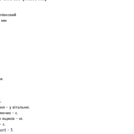
лівковий
6 мм
и.
.
ня - у вітальню.
яючих - є.
 ящиків - ні.
 є.
шт) - 3.