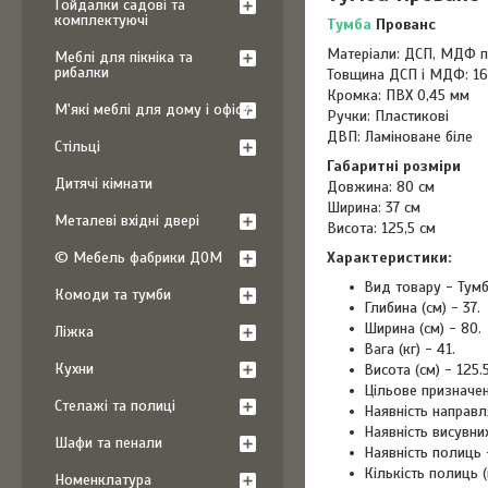
Гойдалки садові та
комплектуючі
Тумба
Прованс
Матеріали: ДСП, МДФ п
Меблі для пікніка та
рибалки
Товщина ДСП і МДФ: 1
Кромка: ПВХ 0,45 мм
М'які меблі для дому і офісу
Ручки: Пластикові
ДВП: Ламіноване біле
Стільці
Габаритні розміри
Дитячі кімнати
Довжина: 80 см
Ширина: 37 см
Металеві вхідні двері
Висота: 125,5 см
Характеристики:
© Мебель фабрики ДОМ
Вид товару - Тумб
Комоди та тумби
Глибина (см) - 37.
Ширина (см) - 80.
Ліжка
Вага (кг) - 41.
Кухни
Висота (см) - 125.5
Цільове призначен
Стелажі та полиці
Наявність направл
Наявність висувних
Шафи та пенали
Наявність полиць -
Кількість полиць (
Номенклатура