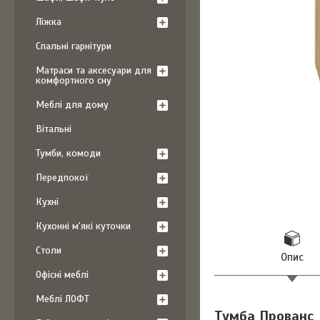
Ліжка
Спальні гарнітури
Матраси та аксесуари для
комфортного сну
Меблі для дому
Вітальні
Тумби, комоди
Передпокої
Кухні
Кухонні м'які куточки
Столи
Опис
Офісні меблі
Меблі ЛОФТ
Тумба Прованс P