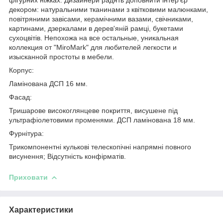
декором: натуральними тканинами з квітковими малюнками,
повітряними завісами, керамічними вазами, свічниками,
картинами, дзеркалами в дерев'яній рамці, букетами
сухоцвітів. Непохожа на все остальные, уникальная
коллекция от "MiroMark" для любителей легкости и
изысканной простоты в мебели.
Корпус:
Ламінована ДСП 16 мм.
Фасад:
Тришарове високоглянцеве покриття, висушене під
ультрафіолетовими променями. ДСП ламінована 18 мм.
Фурнітура:
Трикомпонентні кулькові телескопічні напрямні повного
висунення; Відсутність конфірматів.
Приховати
Характеристики