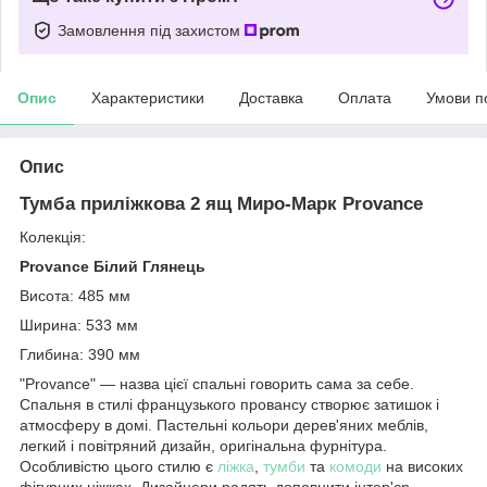
Замовлення під захистом
Опис
Характеристики
Доставка
Оплата
Умови п
Опис
Тумба приліжкова 2 ящ Миро-Марк Provance
Колекція:
Provance Білий Глянець
Висота: 485 мм
Ширина: 533 мм
Глибина: 390 мм
"Provance" — назва цієї спальні говорить сама за себе.
Спальня в стилі французького провансу створює затишок і
атмосферу в домі. Пастельні кольори дерев'яних меблів,
легкий і повітряний дизайн, оригінальна фурнітура.
Особливістю цього стилю є
ліжка
,
тумби
та
комоди
на високих
фігурних ніжках. Дизайнери радять доповнити інтер'єр