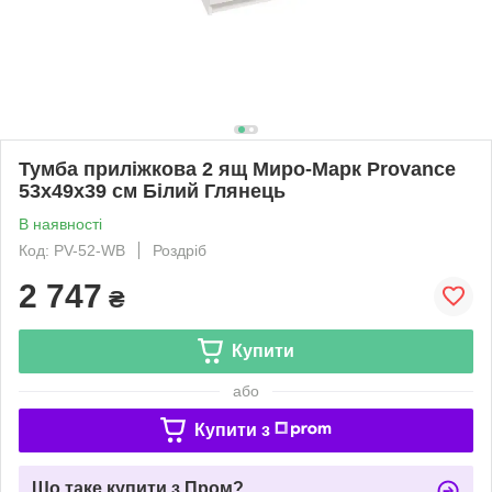
Тумба приліжкова 2 ящ Миро-Марк Provance
53х49х39 см Білий Глянець
В наявності
Код: PV-52-WB
Роздріб
2 747
₴
Купити
або
Купити з
Що таке купити з Пром?