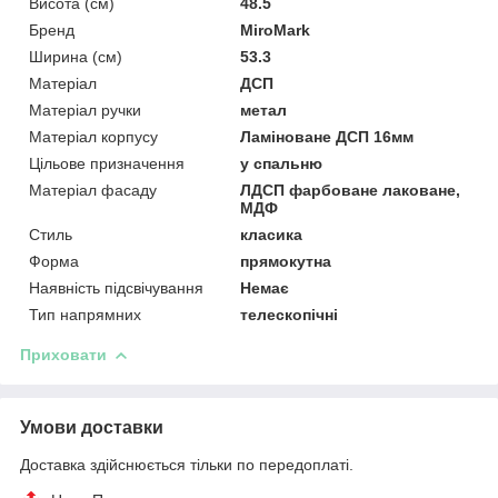
Висота (см)
48.5
Бренд
MiroMark
Ширина (см)
53.3
Матеріал
ДСП
Матеріал ручки
метал
Матеріал корпусу
Ламіноване ДСП 16мм
Цільове призначення
у спальню
Матеріал фасаду
ЛДСП фарбоване лаковане,
МДФ
Стиль
класика
Форма
прямокутна
Наявність підсвічування
Немає
Тип напрямних
телескопічні
Приховати
Умови доставки
Доставка здійснюється тільки по передоплаті.