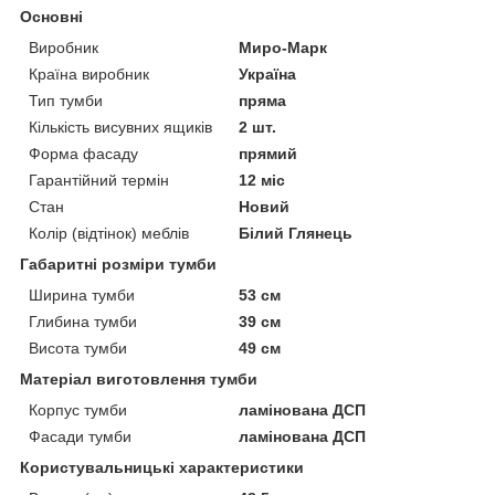
Основні
Виробник
Миро-Марк
Країна виробник
Україна
Тип тумби
пряма
Кількість висувних ящиків
2 шт.
Форма фасаду
прямий
Гарантійний термін
12 міс
Стан
Новий
Колір (відтінок) меблів
Білий Глянець
Габаритні розміри тумби
Ширина тумби
53 см
Глибина тумби
39 см
Висота тумби
49 см
Матеріал виготовлення тумби
Корпус тумби
ламінована ДСП
Фасади тумби
ламінована ДСП
Користувальницькі характеристики