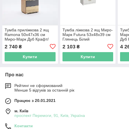
Тумба приліжкова 2 ящ
Тумба ліжкова 2 ящ Миро-
Тумб
Ramona 50х47х36 см
Марк Futura 53х48х39 см
Марк
Миро-Марк Дуб Крафт/
Глянець Білий
Дуб 
Мат Лава
з пі
2 740
2 103
4 2
₴
₴
Купити
Купити
Про нас
Рейтинг не сформований
Менше 5 відгуків за останній рік
Працює з 20.01.2021
м. Київ
проспект Перемоги, 91, Київ, Україна
Контакти