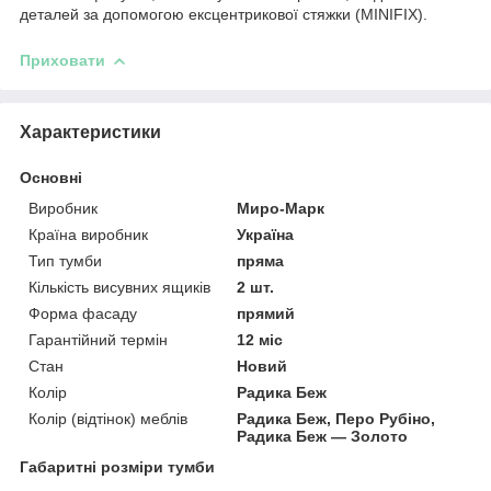
деталей за допомогою ексцентрикової стяжки (MINIFIX).
Приховати
Характеристики
Основні
Виробник
Миро-Марк
Країна виробник
Україна
Тип тумби
пряма
Кількість висувних ящиків
2 шт.
Форма фасаду
прямий
Гарантійний термін
12 міс
Стан
Новий
Колір
Радика Беж
Колір (відтінок) меблів
Радика Беж, Перо Рубіно,
Радика Беж — Золото
Габаритні розміри тумби