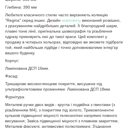
Глибина: 390 мм
Любителі класичного стилю часто вирізняють колекцію
"Regina" серед інших. Дизайн
комплекту
виконаний розкішно,
з урахуванням найдрібніших деталей. Її благородний шарм,
плавні тонкі лінії, оригінальна шовкографія та різьблення
одразу приковують око до такої краси. Цей комплект у
продажу в чотирьох кольорах, відповідно ви зможете підібрати
той, який найбільше підійде і точно доповнюватиме інтер'єр
вашого будинку.
Корпус:
Ламінована ДСП 16мм.
Фасад:
Тришарове високоглянцеве покриття, висушене під
ультрафіолетовими променями. Ламінована ДСП 18мм.
Фурнітура:
Металеві ручки двох видів - кругла і подвійна з гвинтами (з
різьбленням М4), з покриттям під золото, Трикомпонентні
кулькові підвищеної міцності телескопічні напрямні повного
висування; Завіса підвищеної міцності з плавним закриттям;
Металеві фіксуючі, антивисувні полкотримачі; З'єднання