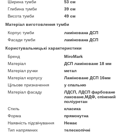
Ширина тумби
53 см
Глибина тумби
39 см
Висота тумби
49 см
Матеріал виготовлення тумби
Корпус тумби
ламінована ДСП
Фасади тумби
ламінована ДСП
Користувальницькі характеристики
Бренд
MiroMark
Матеріал
ДСП ламіноване 18 мм
Матеріал ручки
метал
Матеріал корпусу
Ламіноване ДСП 16мм
Цільове призначення
у спальню
Матеріал фасаду
ЛДСП, ЛДСП фарбоване
лаковане,МДФ, спінений
поліуретан
Стиль
класика
Форма
прямокутна
Наявність підсвічування
Немає
Тип напрямних
телескопічні