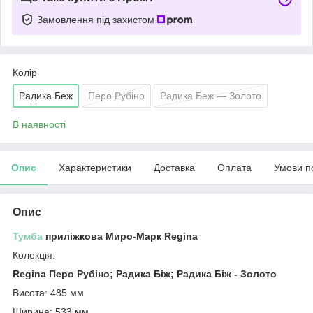
Замовлення під захистом
Колір
Радика Беж
Перо Рубіно
Радика Беж — Золото
В наявності
Опис
Характеристики
Доставка
Оплата
Умови п
Опис
Тумба
приліжкова Миро-Марк Regina
Колекція:
Regina Перо Рубіно; Радика Біж; Радика Біж - Золото
Висота: 485 мм
Ширина: 533 мм