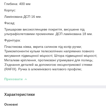
Глибина: 400 мм
Корпус:
Ламінована ДСП 16 мм.
Фасад:
Тришарове високоглянцеве покриття, висушене під
ультрафіолетовими променями. ДСП ламінована 18 мм.
Фурнітура:
Пластикова ніжка, вкрита сатином під колір ручки;
Трикомпонентні кульки телескопічних напрямних повного
висування підвищеної міцності; Штора підвищеної міцності;
Металеве кріплення, протиковзні утримувачі для полиць;
З'єднання деталей за допомогою ексцентрикової стяжки
(RAFIX). Ручка із алюмінієвого матового профілю;
Приховати
Характеристики
Основні