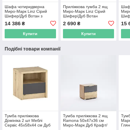
Шафа чотиридверна
Приліжкова тумба 2 ящ
Шаф
Миро-Марк Linz Сірий
Миро-Марк Linz Сірий
Миро
Шифер/Дуб Вотан з
Шифер/Дуб Вотан
Шифе
ящиками
ящи
14 386
2 690
15 
₴
₴
Купити
Купити
Подібні товари компанії
Тумба приліжкова
Тумба приліжкова 2 ящ
Тумб
Домініка 2 шт Меблі
Ramona 50х47х36 см
Марк
Сервіс 45х58х44 см Дуб
Миро-Марк Дуб Крафт/
Глян
Артизан/Сірий
Мат Лава