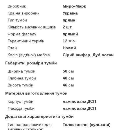
Виробник
Миро-Марк
Країна виробник
Україна
Тип тумби
пряма
Кількість висувних ящиків
2 шт.
Форма фасаду
прямий
Гарантійний термін
12 міс
Стан
Новий
Колір (відтінок) меблів
Сірий шифер, Дуб вотан
Габаритні розміри тумби
Ширина тумби
50 см
Глибина тумби
40 см
Висота тумби
46 см
Матеріал виготовлення тумби
Корпус тумби
ламінована ДСП
Фасади тумби
ламінована ДСП
Додаткові характеристики тумби
Тип направляючих для
Телескопічні (кулькові)
висувних скриньок