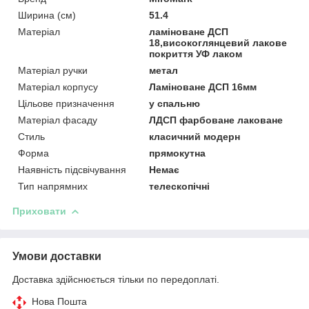
Ширина (см)
51.4
Матеріал
ламіноване ДСП
18,високоглянцевий лакове
покриття УФ лаком
Матеріал ручки
метал
Матеріал корпусу
Ламіноване ДСП 16мм
Цільове призначення
у спальню
Матеріал фасаду
ЛДСП фарбоване лаковане
Стиль
класичний модерн
Форма
прямокутна
Наявність підсвічування
Немає
Тип напрямних
телескопічні
Приховати
Умови доставки
Доставка здійснюється тільки по передоплаті.
Нова Пошта