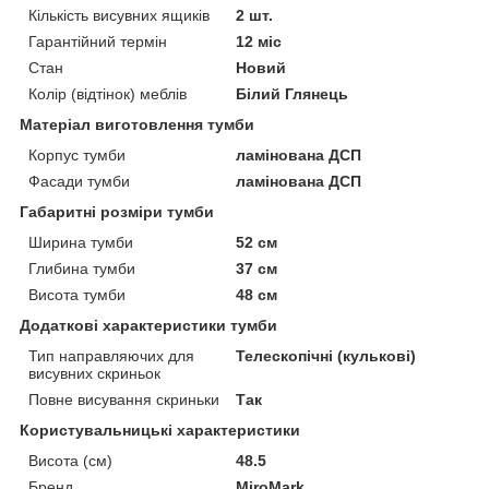
Кількість висувних ящиків
2 шт.
Гарантійний термін
12 міс
Стан
Новий
Колір (відтінок) меблів
Білий Глянець
Матеріал виготовлення тумби
Корпус тумби
ламінована ДСП
Фасади тумби
ламінована ДСП
Габаритні розміри тумби
Ширина тумби
52 см
Глибина тумби
37 см
Висота тумби
48 см
Додаткові характеристики тумби
Тип направляючих для
Телескопічні (кулькові)
висувних скриньок
Повне висування скриньки
Так
Користувальницькі характеристики
Висота (см)
48.5
Бренд
MiroMark