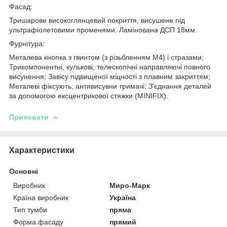
Фасад:
Тришарове високоглянцевий покриття, висушене під
ультрафіолетовими променями. Ламінована ДСП 18мм.
Фурнітура:
Металева кнопка з гвинтом (з різьбленням М4) і стразами;
Трикомпонентні, кулькові, телескопічні направляючі повного
висунення; Завісу підвищеної міцності з плавним закриттям;
Металеві фіксують, антивисувни тримачі; З'єднання деталей
за допомогою ексцентрикової стяжки (MINIFIX).
Приховати
Характеристики
Основні
Виробник
Миро-Марк
Країна виробник
Україна
Тип тумби
пряма
Форма фасаду
прямий