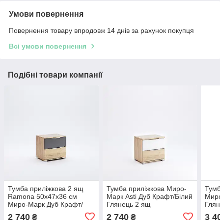
Умови повернення
Повернення товару впродовж 14 днів за рахунок покупця
Всі умови повернення
Подібні товари компанії
Тумба приліжкова 2 ящ
Тумба приліжкова Миро-
Тумб
Ramona 50х47х36 см
Марк Asti Дуб Крафт/Білий
Миро
Миро-Марк Дуб Крафт/
Глянець 2 ящ
Гля
Мат Лава
2 740
2 740
3 4
₴
₴