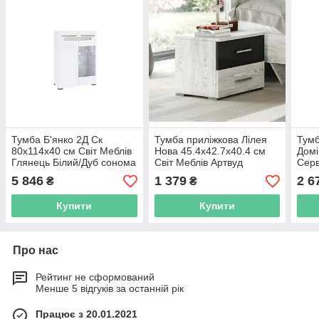
Тумба Б'янко 2Д Ск
Тумба приліжкова Лілея
Тумб
80х114х40 см Світ Меблів
Нова 45.4х42.7х40.4 см
Домі
Глянець Білий/Дуб сонома
Світ Меблів Артвуд
Серв
світлий/Антрацит
Арти
5 846
1 379
2 6
₴
₴
Купити
Купити
Про нас
Рейтинг не сформований
Менше 5 відгуків за останній рік
Працює з 20.01.2021