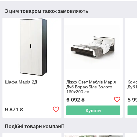
З цим товаром також замовляють
Шафа Марія 2Д
Ліжко Свет Меблів Марія
Комо
Дуб Борас/Біле Золото
Дуб 
160х200 см
6 092
5 9
₴
9 871
₴
Купити
Подібні товари компанії