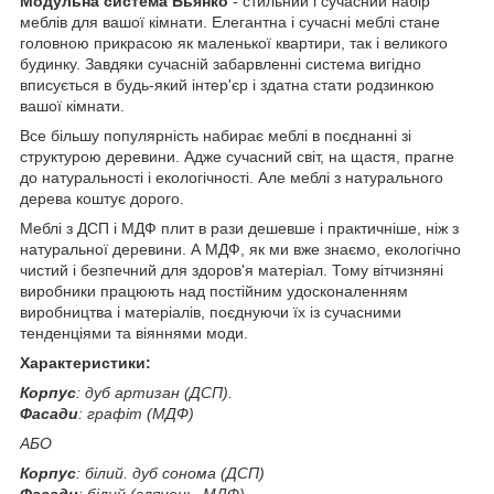
Модульна система Бьянко
- стильний і сучасний набір
меблів для вашої кімнати. Елегантна і сучасні меблі стане
головною прикрасою як маленької квартири, так і великого
будинку. Завдяки сучасній забарвленні система вигідно
вписується в будь-який інтер'єр і здатна стати родзинкою
вашої кімнати.
Все більшу популярність набирає меблі в поєднанні зі
структурою деревини. Адже сучасний світ, на щастя, прагне
до натуральності і екологічності. Але меблі з натурального
дерева коштує дорого.
Меблі з ДСП і МДФ плит в рази дешевше і практичніше, ніж з
натуральної деревини. А МДФ, як ми вже знаємо, екологічно
чистий і безпечний для здоров'я матеріал. Тому вітчизняні
виробники працюють над постійним удосконаленням
виробництва і матеріалів, поєднуючи їх із сучасними
тенденціями та віяннями моди.
Характеристики:
Корпус
: дуб артизан (ДСП).
Фасади
: графіт (МДФ)
АБО
Корпус
: білий. дуб сонома (ДСП)
Фасади
: білий (глянець, МДФ).