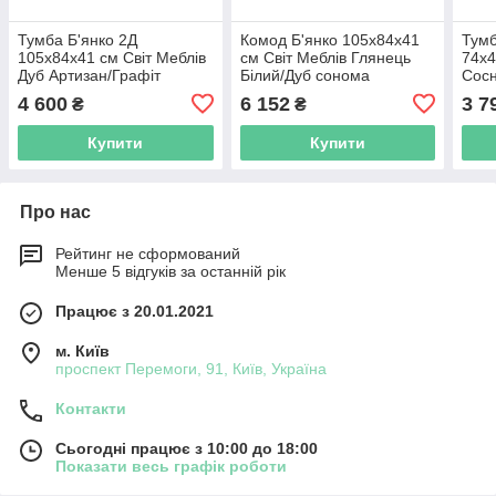
Тумба Б'янко 2Д
Комод Б'янко 105х84х41
Тум
105х84х41 см Світ Меблів
см Світ Меблів Глянець
74х4
Дуб Артизан/Графіт
Білий/Дуб сонома
Сосн
Сон
4 600
6 152
3 7
₴
₴
Купити
Купити
Про нас
Рейтинг не сформований
Менше 5 відгуків за останній рік
Працює з 20.01.2021
м. Київ
проспект Перемоги, 91, Київ, Україна
Контакти
Сьогодні працює з 10:00 до 18:00
Показати весь графік роботи