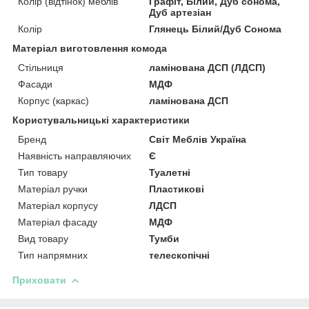
Колір (відтінок) меблів
Графіт, Білий, Дуб сонома,
Дуб артезіан
Колір
Глянець Білий/Дуб Сонома
Матеріал виготовлення комода
Стільниця
ламінована ДСП (ЛДСП)
Фасади
МДФ
Корпус (каркас)
ламінована ДСП
Користувальницькі характеристики
Бренд
Світ Меблів Україна
Наявність направляючих
Є
Тип товару
Туалетні
Матеріал ручки
Пластикові
Матеріал корпусу
ЛДСП
Матеріал фасаду
МДФ
Вид товару
Тумби
Тип напрямних
телескопічні
Приховати