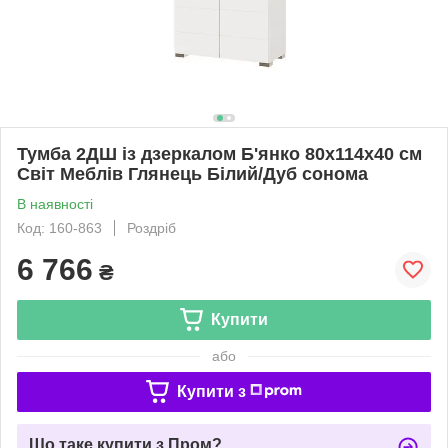
Тумба 2ДШ із дзеркалом Б'янко 80х114х40 см
Світ Меблів Глянець Білий/Дуб сонома
В наявності
Код: 160-863
Роздріб
6 766
₴
Купити
або
Купити з
Що таке купити з Пром?