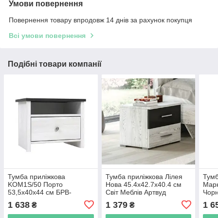
Умови повернення
Повернення товару впродовж 14 днів за рахунок покупця
Всі умови повернення
Подібні товари компанії
Тумба приліжкова
Тумба приліжкова Лілея
Тумб
KOM1S/50 Порто
Нова 45.4х42.7х40.4 см
Марк
53,5х40х44 см БРВ-
Світ Меблів Артвуд
Чор
Україна Джанні/Сосна
світлий/Антрацит
1 638
1 379
1 6
₴
₴
Ларіко