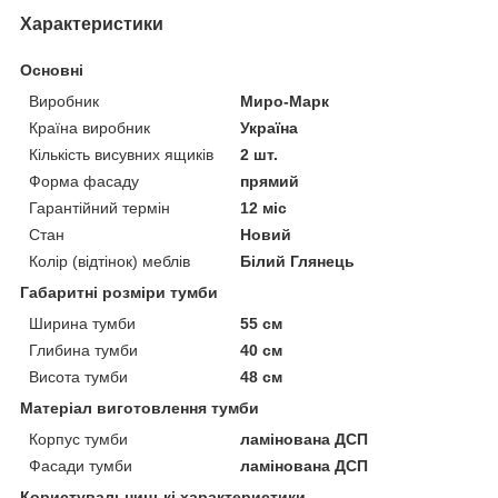
Характеристики
Основні
Виробник
Миро-Марк
Країна виробник
Україна
Кількість висувних ящиків
2 шт.
Форма фасаду
прямий
Гарантійний термін
12 міс
Стан
Новий
Колір (відтінок) меблів
Білий Глянець
Габаритні розміри тумби
Ширина тумби
55 см
Глибина тумби
40 см
Висота тумби
48 см
Матеріал виготовлення тумби
Корпус тумби
ламінована ДСП
Фасади тумби
ламінована ДСП
Користувальницькі характеристики