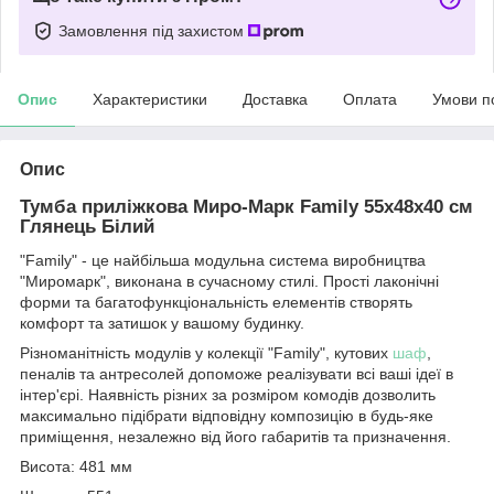
Замовлення під захистом
Опис
Характеристики
Доставка
Оплата
Умови п
Опис
Тумба приліжкова Миро-Марк Family 55х48х40 см
Глянець Білий
"Family" - це найбільша модульна система виробництва
"Миромарк", виконана в сучасному стилі. Прості лаконічні
форми та багатофункціональність елементів створять
комфорт та затишок у вашому будинку.
Різноманітність модулів у колекції "Family", кутових
шаф
,
пеналів та антресолей допоможе реалізувати всі ваші ідеї в
інтер'єрі. Наявність різних за розміром комодів дозволить
максимально підібрати відповідну композицію в будь-яке
приміщення, незалежно від його габаритів та призначення.
Висота: 481 мм