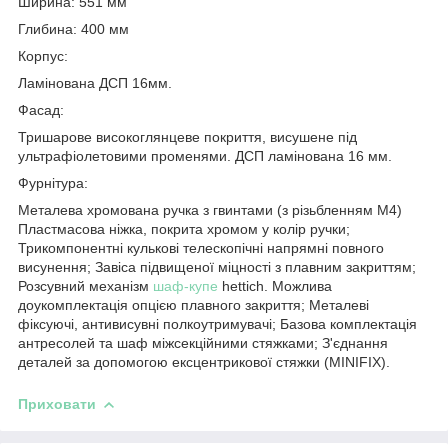
Ширина: 551 мм
Глибина: 400 мм
Корпус:
Ламінована ДСП 16мм.
Фасад:
Тришарове високоглянцеве покриття, висушене під
ультрафіолетовими променями. ДСП ламінована 16 мм.
Фурнітура:
Металева хромована ручка з гвинтами (з різьбленням М4)
Пластмасова ніжка, покрита хромом у колір ручки;
Трикомпонентні кулькові телескопічні напрямні повного
висунення; Завіса підвищеної міцності з плавним закриттям;
Розсувний механізм
шаф-купе
hettich. Можлива
доукомплектація опцією плавного закриття; Металеві
фіксуючі, антивисувні полкоутримувачі; Базова комплектація
антресолей та шаф міжсекційними стяжками; З'єднання
деталей за допомогою ексцентрикової стяжки (MINIFIX).
Приховати