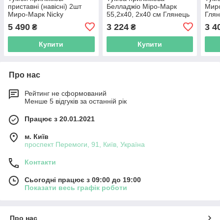
приставні (навісні) 2шт
Белладжіо Міро-Марк
Миро
Миро-Марк Nicky
55,2х40, 2х40 см Глянець
Гля
55х67х40 см Дуб Крафт/
Білий 2шурів
5 490
3 224
3 4
₴
₴
Білий Глянець
Купити
Купити
Про нас
Рейтинг не сформований
Менше 5 відгуків за останній рік
Працює з 20.01.2021
м. Київ
проспект Перемоги, 91, Київ, Україна
Контакти
Сьогодні працює з 09:00 до 19:00
Показати весь графік роботи
Про нас